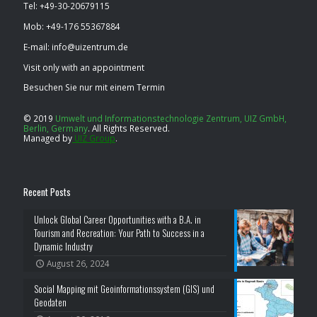
Tel: ​+49-30-20679115
Mob: ​+49-176 55367884
E-mail: info@uizentrum.de
Visit only with an appointment
Besuchen Sie nur mit einem Termin
© 2019
Umwelt und Informationstechnologie Zentrum, UIZ GmbH,
Berlin, Germany
.
All Rights Reserved.
Managed by
UIZ Group
.
Recent Posts
Unlock Global Career Opportunities with a B.A. in
Tourism and Recreation: Your Path to Success in a
Dynamic Industry
August 26, 2024
Social Mapping mit Geoinformationssystem (GIS) und
Geodaten