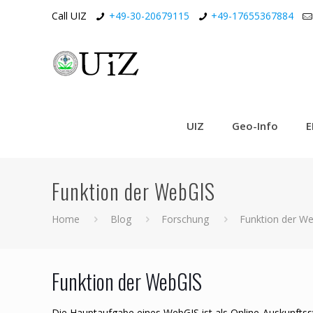
Call UIZ
+49-30-20679115
+49-17655367884
UIZ
Geo-Info
E
Funktion der WebGIS
Home
Blog
Forschung
Funktion der W
Funktion der WebGIS
Die Hauptaufgabe eines WebGIS ist als Online-Auskunftss