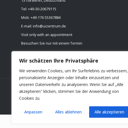
13158 Berlin, Deutschland
Tel: ​+49-30-20679115
Mob: ​+49-176 55367884
E-mail: info@uizentrum.de
Visit only with an appointment
Besuchen Sie nur mit einem Termin
© 2019
Umwelt und Informationstechnologie Zentrum, UIZ
Wir schätzen Ihre Privatsphäre
GmbH, Berlin, Germany
.
All Rights Reserved.
Managed by
UIZ Group
.
Wir verwenden Cookies, um Ihr Surferlebnis zu verbessern,
personalisierte Anzeigen oder Inhalte einzusetzen und
unseren Datenverkehr zu analysieren. Wenn Sie auf „Alle
akzeptieren" klicken, stimmen Sie der Anwendung von
Cookies zu.
Anpassen
Alles ablehnen
Alle akzeptieren