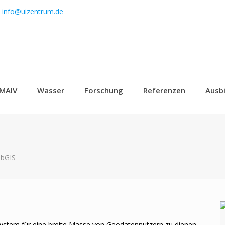
info@uizentrum.de
MAIV
Wasser
Forschung
Referenzen
Ausb
ebGIS
ystem für eine breite Masse von Geodatennutzern zu dienen.