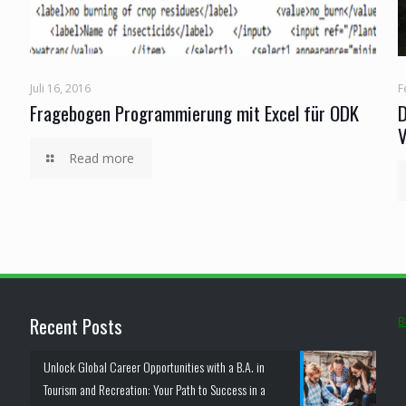
Juli 16, 2016
F
Fragebogen Programmierung mit Excel für ODK
D
V
Read more
Recent Posts
B
Unlock Global Career Opportunities with a B.A. in
Tourism and Recreation: Your Path to Success in a